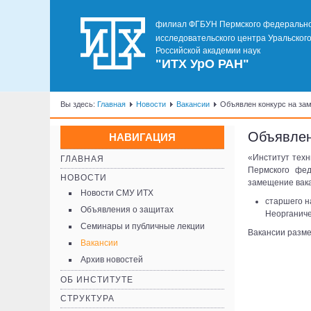
филиал ФГБУН Пермского федеральн
исследовательского центра Уральског
Российской академии наук
"ИТХ УрО РАН"
Вы здесь:
Главная
Новости
Вакансии
Объявлен конкурс на за
Объявлен
НАВИГАЦИЯ
«Институт техн
ГЛАВНАЯ
Пермского фед
НОВОСТИ
замещение вак
Новости СМУ ИТХ
старшего н
Объявления о защитах
Неорганиче
Семинары и публичные лекции
Вакансии разм
Вакансии
Архив новостей
ОБ ИНСТИТУТЕ
СТРУКТУРА