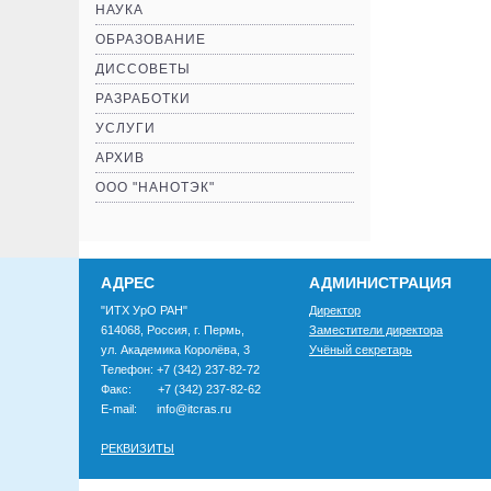
НАУКА
ОБРАЗОВАНИЕ
ДИССОВЕТЫ
РАЗРАБОТКИ
УСЛУГИ
АРХИВ
ООО "НАНОТЭК"
АДРЕС
АДМИНИСТРАЦИЯ
"ИТХ УрО РАН"
Директор
614068, Россия, г. Пермь,
Заместители директора
ул. Академика Королёва, 3
Учёный секретарь
Телефон: +7 (342) 237-82-72
Факс: +7 (342) 237-82-62
E-mail: info@itcras.ru
РЕКВИЗИТЫ