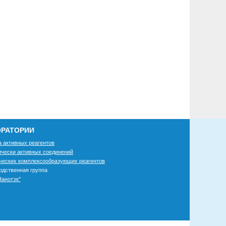
РАТОРИИ
а активных реагентов
ически активных соединений
ческих комплексообразующих реагентов
одственная группа
анотэк"