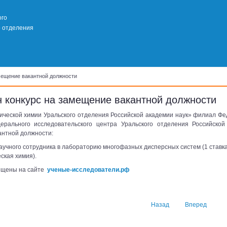
ого
о отделения
мещение вакантной должности
 конкурс на замещение вакантной должности
ической химии Уральского отделения Российской академии наук» филиал Фе
ерального исследовательского центра Уральского отделения Российско
антной должности:
аучного сотрудника в лабораторию многофазных дисперсных систем (1 ставка,
ская химия).
ещены на сайте
ученые-исследователи.рф
Назад
Вперед