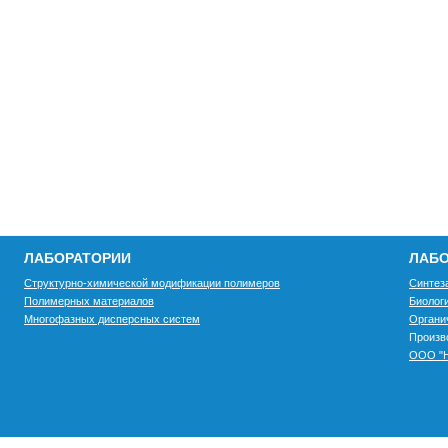
ЛАБОРАТОРИИ
ЛАБО
Структурно-химической модификации полимеров
Синтез
Полимерных материалов
Биолог
Многофазных дисперсных систем
Органи
Произв
ООО "Н