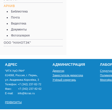
АРХИВ
Библиотека
Почта
Видеотека
Документы
Фотогалерея
ООО "НАНОТЭК"
АДРЕС
АДМИНИСТРАЦИЯ
ЛАБО
"ИТХ УрО РАН"
Директор
Структур
614068, Россия, г. Пермь,
Заместители директора
Полимер
ул. Академика Королёва, 3
Учёный секретарь
Многофа
Телефон: +7 (342) 237-82-72
Факс: +7 (342) 237-82-62
E-mail: info@itcras.ru
РЕКВИЗИТЫ