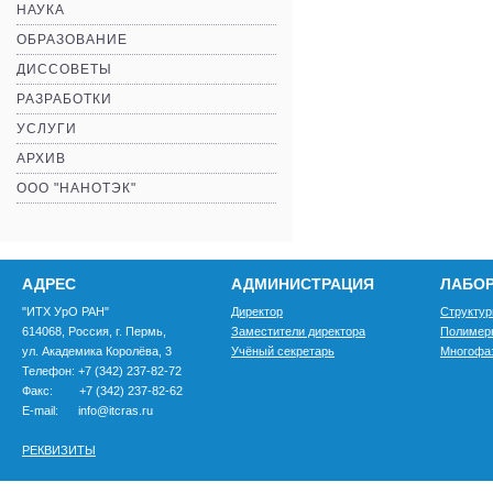
НАУКА
ОБРАЗОВАНИЕ
ДИССОВЕТЫ
РАЗРАБОТКИ
УСЛУГИ
АРХИВ
ООО "НАНОТЭК"
АДРЕС
АДМИНИСТРАЦИЯ
ЛАБО
"ИТХ УрО РАН"
Директор
Структур
614068, Россия, г. Пермь,
Заместители директора
Полимер
ул. Академика Королёва, 3
Учёный секретарь
Многофа
Телефон: +7 (342) 237-82-72
Факс: +7 (342) 237-82-62
E-mail: info@itcras.ru
РЕКВИЗИТЫ