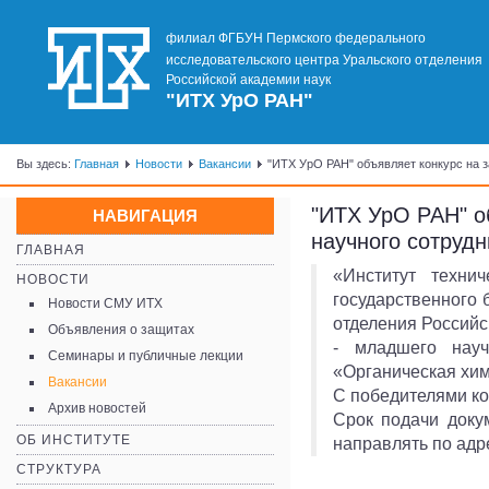
филиал ФГБУН Пермского федерального
исследовательского центра Уральского отделения
Российской академии наук
"ИТХ УрО РАН"
Вы здесь:
Главная
Новости
Вакансии
"ИТХ УрО РАН" объявляет конкурс на 
"ИТХ УрО РАН" о
НАВИГАЦИЯ
научного сотрудн
ГЛАВНАЯ
«Институт техни
НОВОСТИ
государственного 
Новости СМУ ИТХ
отделения Российс
Объявления о защитах
- младшего науч
Семинары и публичные лекции
«Органическая хим
Вакансии
C победителями ко
Архив новостей
Срок подачи доку
ОБ ИНСТИТУТЕ
направлять по адре
СТРУКТУРА