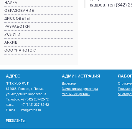
НАУКА
кадров, тел (342) 2
ОБРАЗОВАНИЕ
ДИССОВЕТЫ
РАЗРАБОТКИ
УСЛУГИ
АРХИВ
ООО "НАНОТЭК"
АДРЕС
АДМИНИСТРАЦИЯ
ЛАБО
"ИТХ УрО РАН"
Директор
Структур
614068, Россия, г. Пермь,
Заместители директора
Полимер
ул. Академика Королёва, 3
Учёный секретарь
Многофа
Телефон: +7 (342) 237-82-72
Факс: +7 (342) 237-82-62
E-mail: info@itcras.ru
РЕКВИЗИТЫ