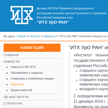
филиал ФГБУН Пермского федерального
исследовательского центра Уральского отделения
Российской академии наук
"ИТХ УрО РАН"
Вы здесь:
Главная
Новости
Вакансии
"ИТХ УрО РАН" объявляет конкурс на 
"ИТХ УрО РАН" о
НАВИГАЦИЯ
«Институт техни
ГЛАВНАЯ
государственного 
НОВОСТИ
отделения Российс
Новости СМУ ИТХ
старшего научн
Объявления о защитах
химических нау
Семинары и публичные лекции
старшего научн
химических нау
Вакансии
младшего научн
Архив новостей
C победителями ко
ОБ ИНСТИТУТЕ
11 декабря 2019 г.
СТРУКТУРА
Документы на конк