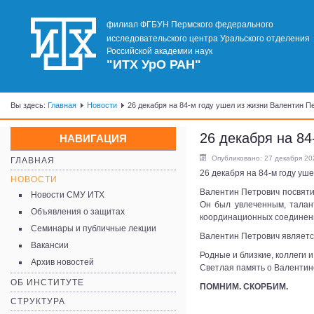
филиал ФГБУН Пермского федерального
исследовательского центра Уральского отделения
Российской академии наук
"ИТХ УрО РАН"
Вы здесь:
Главная
Новости
26 декабря на 84-м году ушел из жизни Валентин
26 декабря на 8
НАВИГАЦИЯ
Опубликовано: 27 декабря 20
ГЛАВНАЯ
26 декабря на 84-м году уш
НОВОСТИ
Валентин Петрович посвятил
Новости СМУ ИТХ
Он был увлеченным, талан
Объявления о защитах
координационных соединени
Семинары и публичные лекции
Валентин Петрович являетс
Вакансии
Родные и близкие, коллеги 
Архив новостей
Светлая память о Валентине
ОБ ИНСТИТУТЕ
ПОМНИМ. СКОРБИМ.
СТРУКТУРА