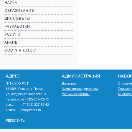
НАУКА
ОБРАЗОВАНИЕ
ДИССОВЕТЫ
РАЗРАБОТКИ
УСЛУГИ
АРХИВ
ООО "НАНОТЭК"
АДРЕС
АДМИНИСТРАЦИЯ
ЛАБО
"ИТХ УрО РАН"
Директор
Структур
614068, Россия, г. Пермь,
Заместители директора
Полимер
ул. Академика Королёва, 3
Учёный секретарь
Многофа
Телефон: +7 (342) 237-82-72
Факс: +7 (342) 237-82-62
E-mail: info@itcras.ru
РЕКВИЗИТЫ