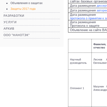
сайтах базовых организа
Объявления о защитах
Дата размещения
диссер
Защиты 2017 года
Дата размещения
авторе
Дата размещения
РАЗРАБОТКИ
протокола о принятии к 
Дата размещения
УСЛУГИ
Протокола о защите
АРХИВ
Объявление на сайте В
ООО "НАНОТЭК"
Фамилия,
отчество
Научный
Леснов А
руководитель
Евгеньеви
Мазунин 
Оппонент 1
Александр