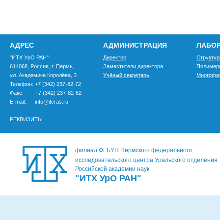
АДРЕС
АДМИНИСТРАЦИЯ
ЛАБО
"ИТХ УрО РАН"
Директор
Структур
614068, Россия, г. Пермь,
Заместители директора
Полимер
ул. Академика Королёва, 3
Учёный секретарь
Многофа
Телефон: +7 (342) 237-82-72
Факс: +7 (342) 237-82-62
E-mail: info@itcras.ru
РЕКВИЗИТЫ
филиал ФГБУН Пермского федерального
исследовательского центра Уральского отделения
Российской академии наук
"ИТХ УрО РАН"