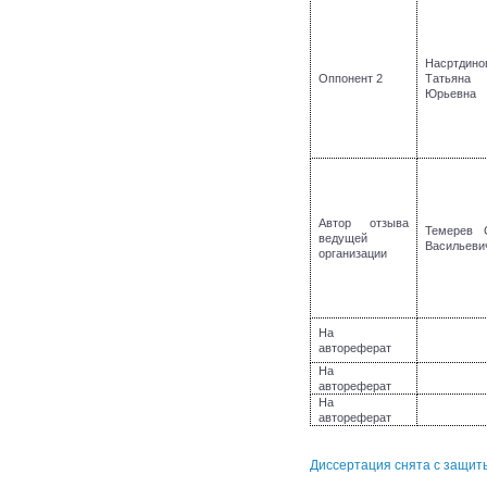
Насртдино
Оппонент 2
Татьяна
Юрьевна
Автор отзыва
Темерев 
ведущей
Васильеви
организации
На
автореферат
На
автореферат
На
автореферат
Диссертация снята с защиты