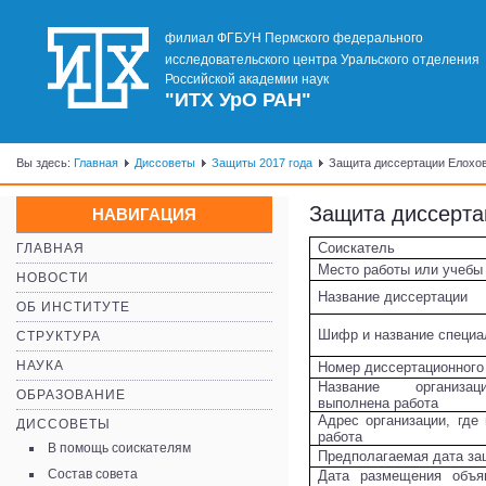
филиал ФГБУН Пермского федерального
исследовательского центра Уральского отделения
Российской академии наук
"ИТХ УрО РАН"
Вы здесь:
Главная
Диссоветы
Защиты 2017 года
Защита диссертации Елохо
Защита диссерта
НАВИГАЦИЯ
Соискатель
ГЛАВНАЯ
Место работы или учебы
НОВОСТИ
Название диссертации
ОБ ИНСТИТУТЕ
Шифр и название специа
СТРУКТУРА
НАУКА
Номер диссертационного
Название организа
ОБРАЗОВАНИЕ
выполнена работа
Адрес организации, где
ДИССОВЕТЫ
работа
В помощь соискателям
Предполагаемая дата з
Состав совета
Дата размещения объя