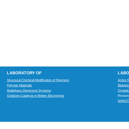
LABORATORY OF
LABO
Structural Chemical Modification of Polymers
Active 
Polymer Materials
Biologi
Multiphase Dispersive Systems
Organic
Oxidizing Catalysis in Molten Electrolytes
Researc
NANOT