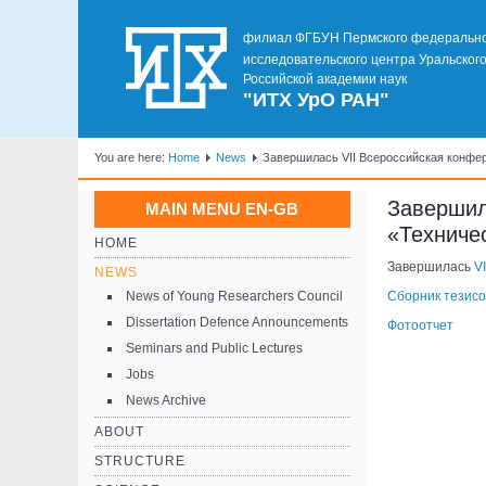
филиал ФГБУН Пермского федеральн
исследовательского центра Уральског
Российской академии наук
"ИТХ УрО РАН"
You are here:
Home
News
Завершилась VII Всероссийская конфер
Завершил
MAIN MENU EN-GB
«Техничес
HOME
Завершилась
V
NEWS
News of Young Researchers Council
Сборник тезисо
Dissertation Defence Announcements
Фотоотчет
Seminars and Public Lectures
Jobs
News Archive
ABOUT
STRUCTURE