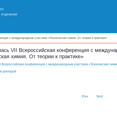
ого
о отделения
енция с международным участием «Техническая химия. От теории к практике»
ась VII Всероссийская конференция с междун
кая химия. От теории к практике»
II Всероссийская конференция с международным участием «Техническая химия
в докладов
Prev
Next