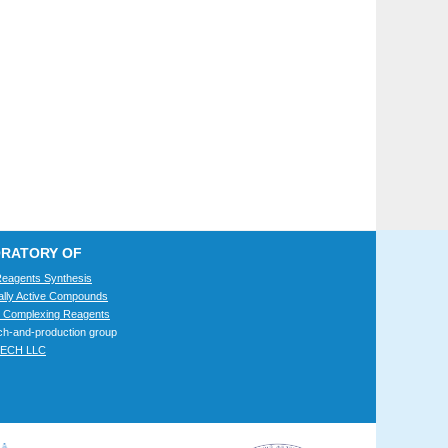
RATORY OF
Reagents Synthesis
cally Active Compounds
 Complexing Reagents
h-and-production group
ECH LLC