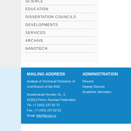
SCIENCE
EDUCATION
DISSERTATION COUNCILS
DEVELOPMENTS
SERVICES
ARCHIVE
NANOTECH
MAILING ADDRESS
ADMINISTRATION
Institute of Technical Chemistry of
Director
Ural Branch of the RAS
Deputy Director
Academic Secretary
Academician Korolev St., 3,
613013 Perm, Russian Federation
Tel. +7 (342) 237 82 72
Fax: +7 (342) 237 82 62
Email:
info@itcras.ru