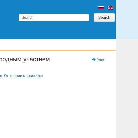
Search
Search
...
ародным участием
Print
. От теории к практике»
.